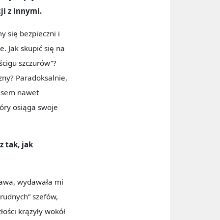
ji z innymi.
y się bezpieczni i
. Jak skupić się na
ścigu szczurów”?
zny? Paradoksalnie,
czasem nawet
tóry osiąga swoje
z tak, jak
ekawa, wydawała mi
trudnych” szefów,
łości krążyły wokół