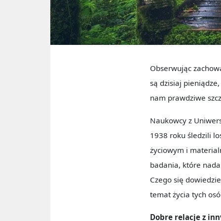
Obserwując zachowan
są dzisiaj pieniądz
nam prawdziwe szcz
Naukowcy z Uniwersy
1938 roku śledzili l
życiowym i material
badania, które nadal 
Czego się dowiedzieli
temat życia tych osó
Dobre relacje z inn