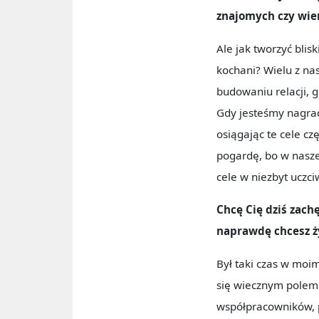
znajomych czy wier
Ale jak tworzyć blis
kochani? Wielu z nas
budowaniu relacji, 
Gdy jesteśmy nagrad
osiągając te cele cz
pogardę, bo w nasze
cele w niezbyt uczci
Chcę Cię dziś zachę
naprawdę chcesz ż
Był taki czas w moi
się wiecznym polem 
współpracowników, p