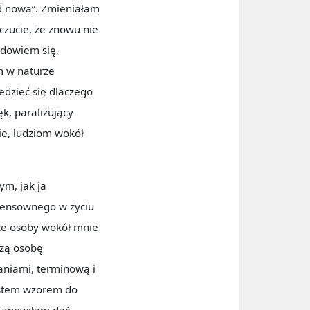
od nowa”. Zmieniałam
czucie, że znowu nie
e dowiem się,
m w naturze
edzieć się dlaczego
ęk, paraliżujący
e, ludziom wokół
m, jak ja
 sensownego w życiu
 że osoby wokół mnie
dzą osobę
aniami, terminową i
jestem wzorem do
stanowiłam dać