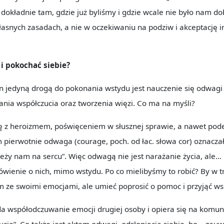
 dokładnie tam, gdzie już byliśmy i gdzie wcale nie było nam d
łasnych zasadach, a nie w oczekiwaniu na podziw i akceptację i
i pokochać siebie?
jedyną drogą do pokonania wstydu jest nauczenie się odwagi 
nia współczucia oraz tworzenia więzi. Co ma na myśli?
ię z heroizmem, poświęceniem w słusznej sprawie, a nawet po
ierwotnie odwaga (courage, poch. od łac. słowa cor) oznaczał
leży nam na sercu”. Więc odwagą nie jest narażanie życia, ale
mówienie o nich, mimo wstydu. Po co mielibyśmy to robić? By w t
 ze swoimi emocjami, ale umieć poprosić o pomoc i przyjąć ws
a współodczuwanie emocji drugiej osoby i opiera się na komun
ucie”. Co także jest aktem odwagi, odsłonięcia siebie, bo – za