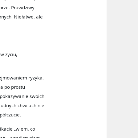
obrze. Prawdziwy
nnych. Niełatwe, ale
w życiu,
dejmowaniem ryzyka,
a po prostu
… pokazywanie swoich
rudnych chwilach nie
półczucie.
ikacie „wiem, co
uważ – współczuciem