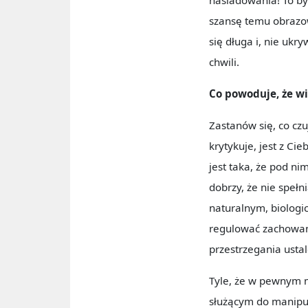
szansę temu obrazowi
się długa i, nie uk
chwili.
Co powoduje, że wi
Zastanów się, co czu
krytykuje, jest z Ci
jest taka, że pod ni
dobrzy, że nie spełn
naturalnym, biologi
regulować zachowani
przestrzegania usta
Tyle, że w pewnym m
służącym do manipul