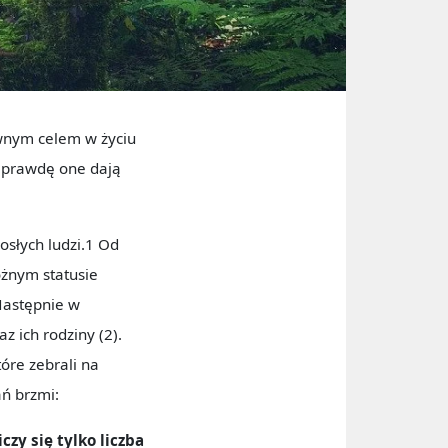
ównym celem w życiu
naprawdę one dają
osłych ludzi.1 Od
óżnym statusie
 Następnie w
z ich rodziny (2).
tóre zebrali na
ań brzmi:
czy się tylko liczba