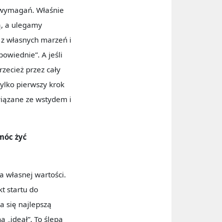
h wymagań. Właśnie
ą, a ulegamy
z własnych marzeń i
powiednie”. A jeśli
rzecież przez cały
tylko pierwszy krok
wiązane ze wstydem i
 móc żyć
ia własnej wartości.
kt startu do
a się najlepszą
 „ideał”. To ślepa