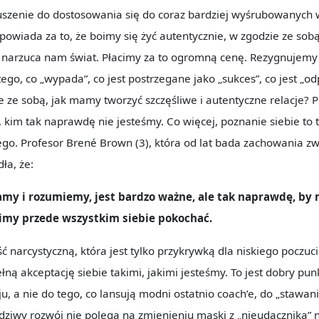
muszenie do dostosowania się do coraz bardziej wyśrubowanyc
dpowiada za to, że boimy się żyć autentycznie, w zgodzie ze sob
narzuca nam świat. Płacimy za to ogromną cenę. Rezygnujemy 
 tego, co „wypada”, co jest postrzegane jako „sukces”, co jest „od
 ze sobą, jak mamy tworzyć szczęśliwe i autentyczne relacje? P
 kim tak naprawdę nie jesteśmy. Co więcej, poznanie siebie to 
ego. Profesor Brené Brown (3), która od lat bada zachowania z
ła, że:
znamy i rozumiemy, jest bardzo ważne, ale tak naprawdę, by
imy przede wszystkim siebie pokochać.
ść narcystyczną, która jest tylko przykrywką dla niskiego poczuc
ełną akceptację siebie takimi, jakimi jesteśmy. To jest dobry pun
 a nie do tego, co lansują modni ostatnio coach’e, do „stawani
dziwy rozwój nie polega na zmienieniu maski z „nieudacznika” na