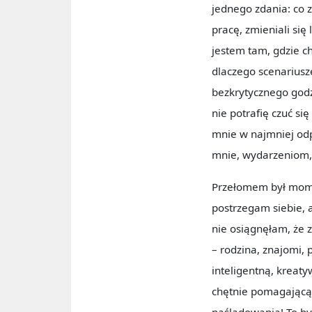
jednego zdania: co 
pracę, zmieniali się
jestem tam, gdzie ch
dlaczego scenariusz
bezkrytycznego godz
nie potrafię czuć si
mnie w najmniej od
mnie, wydarzeniom, 
Przełomem był momen
postrzegam siebie, 
nie osiągnęłam, że 
– rodzina, znajomi, 
inteligentną, kreat
chętnie pomagającą 
naśladowania! To by