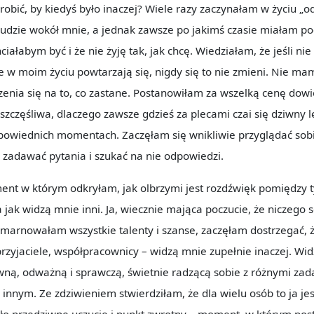
zrobić, by kiedyś było inaczej? Wiele razy zaczynałam w życiu „
 ludzie wokół mnie, a jednak zawsze po jakimś czasie miałam po
ciałabym być i że nie żyję tak, jak chcę. Wiedziałam, że jeśli ni
e w moim życiu powtarzają się, nigdy się to nie zmieni. Nie ma
enia się na to, co zastane. Postanowiłam za wszelką cenę dowi
ę szczęśliwa, dlaczego zawsze gdzieś za plecami czai się dziwny l
powiednich momentach. Zaczęłam się wnikliwie przyglądać sobi
zadawać pytania i szukać na nie odpowiedzi.
t w którym odkryłam, jak olbrzymi jest rozdźwięk pomiędzy ty
a jak widzą mnie inni. Ja, wiecznie mająca poczucie, że niczego
zmarnowałam wszystkie talenty i szanse, zaczęłam dostrzegać,
przyjaciele, współpracownicy – widzą mnie zupełnie inaczej. Wi
ywną, odważną i sprawczą, świetnie radzącą sobie z różnymi zad
innym. Ze zdziwieniem stwierdziłam, że dla wielu osób to ja 
ło przedziwne uczucie i punkt zwrotny – moment, w którym po