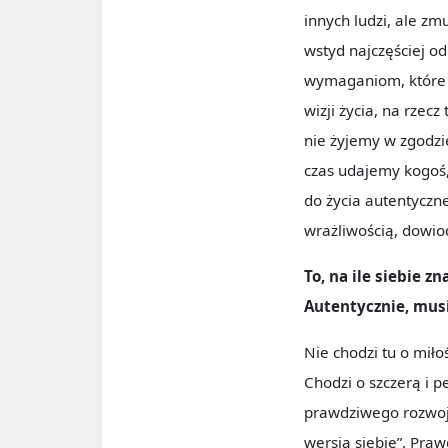
innych ludzi, ale z
wstyd najczęściej o
wymaganiom, które 
wizji życia, na rzecz
nie żyjemy w zgodzie
czas udajemy kogoś,
do życia autentyczn
wrażliwością, dowiod
To, na ile siebie 
Autentycznie, mus
Nie chodzi tu o miło
Chodzi o szczerą i p
prawdziwego rozwoju,
wersją siebie”. Praw