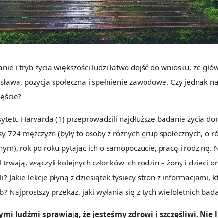
ie i tryb życia większości ludzi łatwo dojść do wniosku, że gł
e, sława, pozycja społeczna i spełnienie zawodowe. Czy jednak 
ęście?
tetu Harvarda (1) przeprowadzili najdłuższe badanie życia dor
osy 724 mężczyzn (były to osoby z różnych grup społecznych, o r
nym), rok po roku pytając ich o samopoczucie, pracę i rodzinę.
trwają, włączyli kolejnych członków ich rodzin – żony i dzieci ora
? Jakie lekcje płyną z dziesiątek tysięcy stron z informacjami, k
b? Najprostszy przekaz, jaki wyłania się z tych wieloletnich bad
ymi ludźmi sprawiają, że jesteśmy zdrowi i szczęśliwi. Nie li