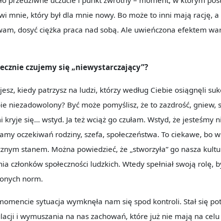
 mnie, który był dla mnie nowy. Bo może to inni mają rację, a 
rywam, dosyć ciężka praca nad sobą. Ale uwieńczona efektem wa
ecznie czujemy się „niewystarczający”?
jesz, kiedy patrzysz na ludzi, którzy według Ciebie osiągnęli suk
ebie niezadowolony? Być może pomyślisz, że to zazdrość, gniew,
mi kryje się… wstyd. Ja też wciąż go czułam. Wstyd, że jesteśmy 
iamy oczekiwań rodziny, szefa, społeczeństwa. To ciekawe, bo w
cznym stanem. Można powiedzieć, że „stworzyła” go nasza kultu
a członków społeczności ludzkich. Wtedy spełniał swoją rolę, 
lonych norm.
omencie sytuacja wymknęła nam się spod kontroli. Stał się p
acji i wymuszania na nas zachowań, które już nie mają na celu 