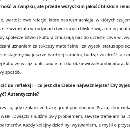
ność w związku, ale przede wszystkim jakość bliskich relac
kie, wartościowe relacje, które nas wzmacniają, w których czujem
 nie wzrastało w rodzinach tworzących bliskie więzi emocjonalne
gdy społeczeństwo i kultura zmuszają nas do uczestnictwa w „wy
zani uznaniem za sukcesy materialne i za wysoki status społec
ęsto stajemy się jeszcze bardziej samotni, budząc zazdrość, a 
j kulturze wciąż funkcjonuje mit dorobkiewicza-kombinatora, k
wy sposób.
cić do refleksji – co jest dla Ciebie najważniejsze? Czy żyjes
yć? Autentycznie?
m życiu, gdy czułam, że tracę grunt pod nogami. Praca, choć ci
walki. Związki z ludźmi były problemem, zawsze trafiałam na „
artnerów. Każdy kolejny dzień był wyzwaniem, a myśli o przysz