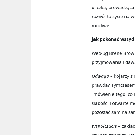
uliczka, prowadząca
rozwój to życie na w
możliwe.
Jak pokonać wstyd 
Według Brené Brown 
przyjmowania i dawa
Odwaga
– kojarzy s
prawda? Tymczasem p
„mówienie tego, co 
słabości i otwarte 
pozostać sam na sam
Współczucie
– zakład
czujesz, znam to ucz