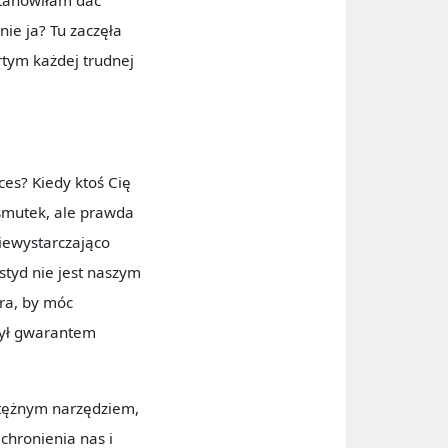
nie ja? Tu zaczęła
rtym każdej trudnej
ces? Kiedy ktoś Cię
 smutek, ale prawda
niewystarczająco
styd nie jest naszym
ra, by móc
był gwarantem
otężnym narzędziem,
chronienia nas i