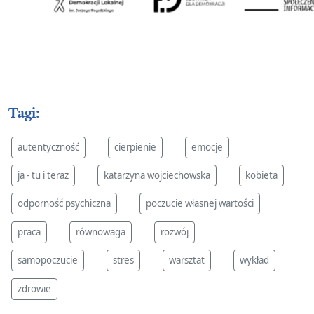
Tagi:
autentyczność
cierpienie
emocje
ja - tu i teraz
katarzyna wojciechowska
kobieta
odporność psychiczna
poczucie własnej wartości
praca
równowaga
rozwój
samopoczucie
stres
warsztat
wykład
zdrowie