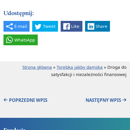
Udostępnij:
E-mail
Tweet
Like
Share
WhatsApp
Strona główna
»
Torebka jakby damska
»
Droga do
satysfakcji i niezależności finansowej
POPRZEDNI WPIS
NASTĘPNY WPIS