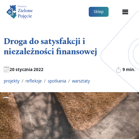
Me
Sklep
Droga do satysfakcji i
niezależności finansowej
20 stycznia 2022
9 min.
projekty
/
refleksje
/
spotkania
/
warsztaty