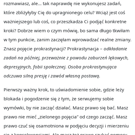
rozmawiasz, ale… tak naprawdę nie wykonujesz zadań,
które zbliżyłyby Cię do upragnionego celu? Wciąż jest coś
ważniejszego lub coś, co przeszkadza Ci podjąć konkretne
kroki? Dobrze wiem o czym mówię, bo sama długo tkwiłam
w tym punkcie, zanim zaczęłam wprowadzać realne zmiany.
Znasz pojęcie prokrastynacji? Prokrastynacja –
odkładanie
zadań na później, przeważnie z powodu zaburzeń lękowych,
depresyjnych, fobii społecznej. Osoba prokrastynująca
odczuwa silną presję i zawód własną postawą.
Pierwszy ważny krok, to uświadomienie sobie, gdzie leży
blokada i pogodzenie się z tym, że serwujemy sobie
wymówki, by nie zacząć działać. Masz prawo się bać. Masz
prawo nie mieć „zielonego pojęcia” od czego zacząć. Masz
prawo czuć się osamotniona w podjęciu decyzji i mierzeniu
się z konsekwencjami. Ale masz też prawo szukać pomocy.