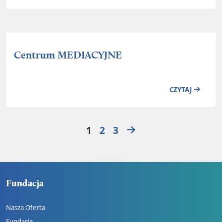
Centrum MEDIACYJNE
CZYTAJ
Strona
Strona
Strona
1
2
3
Fundacja
Nasza Oferta
Fundacja