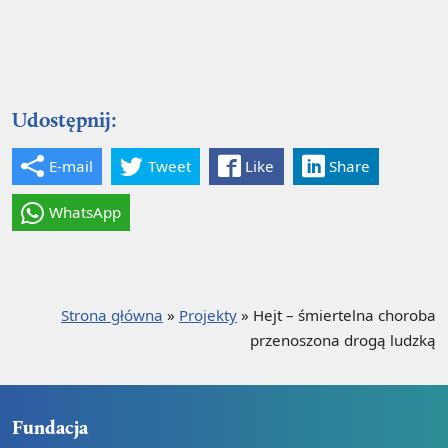
Udostępnij:
E-mail
Tweet
Like
Share
WhatsApp
Strona główna
»
Projekty
»
Hejt – śmiertelna choroba
przenoszona drogą ludzką
Fundacja