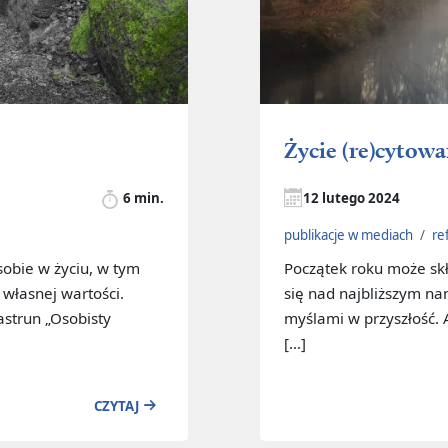
Życie (re)cytow
6 min.
12 lutego 2024
publikacje w mediach
/
re
sobie w życiu, w tym
Początek roku może skł
 własnej wartości.
się nad najbliższym n
astrun „Osobisty
myślami w przyszłość. 
[…]
CZYTAJ