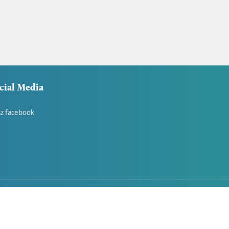
cial Media
z facebook
2026
rori.pl
• Strony WWW i reklama