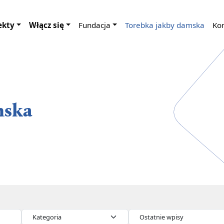
ekty
Włącz się
Fundacja
Torebka jakby damska
Ko
mska
Kategorie