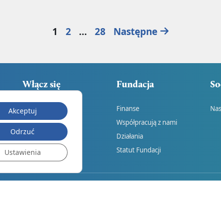
Strona
Strona
Strona
1
2
…
28
Następne
Włącz się
Fundacja
So
Dołącz do nas
Finanse
Nas
Akceptuj
Wesprzyj nas
Współpracują z nami
Odrzuć
Działania
Statut Fundacji
Ustawienia
prywatności
Dane do wpłat
© 