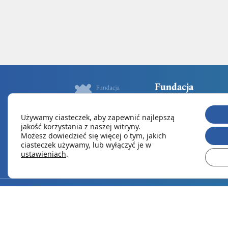
Fundacja
Nasza Oferta
Używamy ciasteczek, aby zapewnić najlepszą
Fundacja
jakość korzystania z naszej witryny.
Możesz dowiedzieć się więcej o tym, jakich
Torebka jakby damska
ciasteczek używamy, lub wyłączyć je w
ustawieniach
.
Kontakt
REGULAMIN
Polityka 