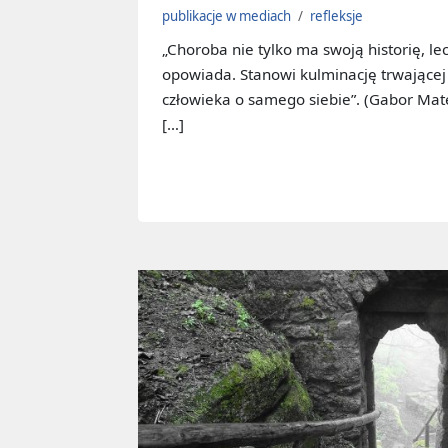
publikacje w mediach
/
refleksje
„Choroba nie tylko ma swoją historię, lec
opowiada. Stanowi kulminację trwającej 
człowieka o samego siebie”. (Gabor Maté
[…]