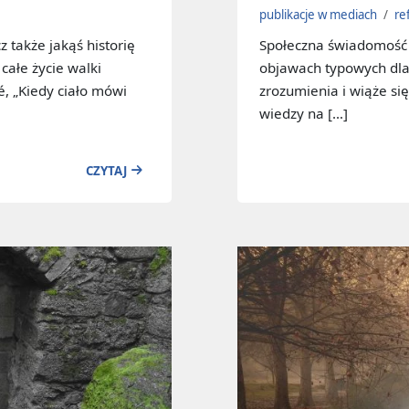
publikacje w mediach
/
re
z także jakąś historię
Społeczna świadomość 
całe życie walki
objawach typowych dla
, „Kiedy ciało mówi
zrozumienia i wiąże s
wiedzy na […]
CZYTAJ