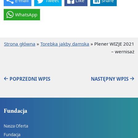
E-mail
Tweet
Like
Share
WhatsApp
Strona główna
»
Torebka jakby damska
»
Plener WIZJE 2021
– wernisaż
POPRZEDNI WPIS
NASTĘPNY WPIS
Fundacja
Nasza Oferta
Fundacja