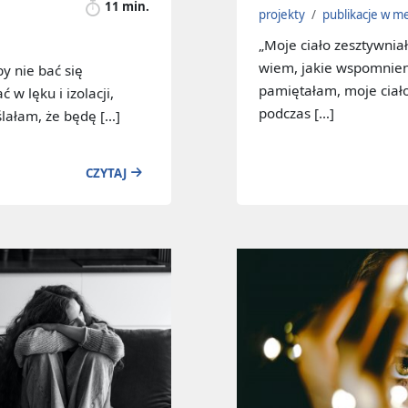
11 min.
projekty
/
publikacje w m
„Moje ciało zesztywniał
wiem, jakie wspomnieni
y nie bać się
pamiętałam, moje ciało
w lęku i izolacji,
podczas […]
lałam, że będę […]
CZYTAJ