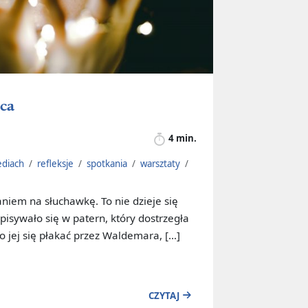
ca
4 min.
ediach
/
refleksje
/
spotkania
/
warsztaty
/
aniem na słuchawkę. To nie dzieje się
isywało się w patern, który dostrzegła
o jej się płakać przez Waldemara, […]
CZYTAJ