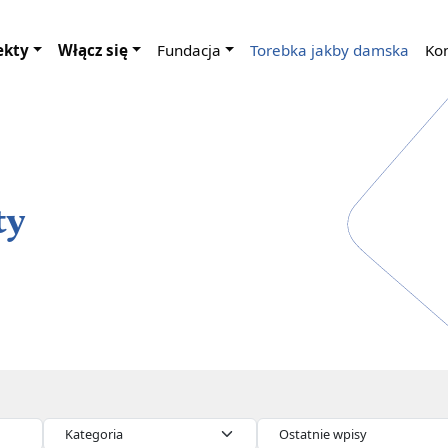
ekty
Włącz się
Fundacja
Torebka jakby damska
Ko
ty
Kategorie