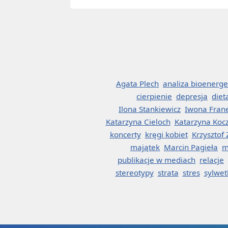
Agata Plech
analiza bioenerge
cierpienie
depresja
diet
Ilona Stankiewicz
Iwona Fran
Katarzyna Cieloch
Katarzyna Koc
koncerty
kręgi kobiet
Krzysztof
majątek
Marcin Pagieła
m
publikacje w mediach
relacje
stereotypy
strata
stres
sylwet