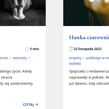
Hanka czarowni
5 min.
23 listopada 2022
strata
/
warsztaty
/
projekty
/
publikacje w m
wykłady
kiego życia. Kiedy
Spojrzała z niedowierz
 stracie
naprawdę! A jednak. Wp
edy się zastanowimy
już dawno. Gdy zdarzał
CZYTAJ