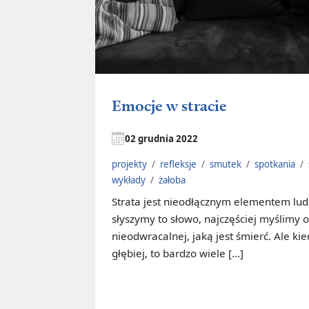
Emocje w stracie
02 grudnia 2022
projekty
/
refleksje
/
smutek
/
spotkania
/
wykłady
/
żałoba
Strata jest nieodłącznym elementem ludz
słyszymy to słowo, najczęściej myślimy o
nieodwracalnej, jaką jest śmierć. Ale ki
głębiej, to bardzo wiele […]