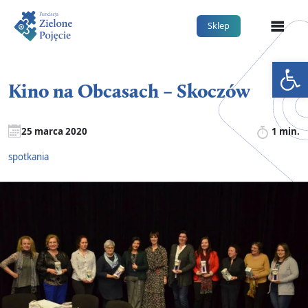
Me
Sklep
Otwórz 
Kino na Obcasach – Skoczów
25 marca 2020
1 min.
spotkania