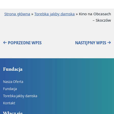
Strona główna
»
Torebka jakby damska
»
Kino na Obcasach
– Skoczów
POPRZEDNI WPIS
NASTĘPNY WPIS
Fundacja
Nasza Oferta
Fundacja
Torebka jakby damska
Kontakt
Włącz się