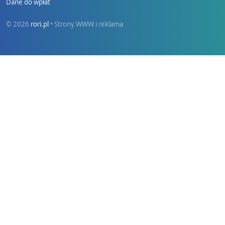
Dane do wpłat
© 2026
rori.pl
• Strony WWW i reklama