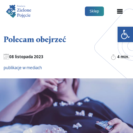
Me
Sklep
Otwórz 
Polecam obejrzeć
08 listopada 2023
4 min.
publikacje w mediach