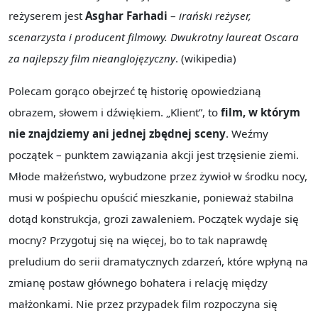
reżyserem jest
Asghar Farhadi
–
irański reżyser,
scenarzysta i producent filmowy. Dwukrotny laureat Oscara
za najlepszy film nieanglojęzyczny
. (wikipedia)
Polecam gorąco obejrzeć tę historię opowiedzianą
obrazem, słowem i dźwiękiem. „Klient”, to
film, w którym
nie znajdziemy ani jednej zbędnej sceny
. Weźmy
początek – punktem zawiązania akcji jest trzęsienie ziemi.
Młode małżeństwo, wybudzone przez żywioł w środku nocy,
musi w pośpiechu opuścić mieszkanie, ponieważ stabilna
dotąd konstrukcja, grozi zawaleniem. Początek wydaje się
mocny? Przygotuj się na więcej, bo to tak naprawdę
preludium do serii dramatycznych zdarzeń, które wpłyną na
zmianę postaw głównego bohatera i relację między
małżonkami. Nie przez przypadek film rozpoczyna się