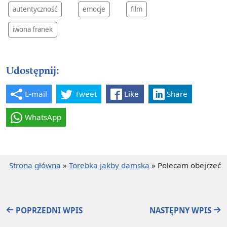
autentyczność
emocje
film
iwona franek
Udostępnij:
E-mail
Tweet
Like
Share
WhatsApp
Strona główna
»
Torebka jakby damska
»
Polecam obejrzeć
POPRZEDNI WPIS
NASTĘPNY WPIS