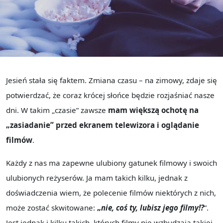
Jesień stała się faktem. Zmiana czasu – na zimowy, zdaje się
potwierdzać, że coraz krócej słońce będzie rozjaśniać nasze
dni. W takim „czasie” zawsze
mam większą ochotę na
„zasiadanie” przed ekranem telewizora i oglądanie
filmów
.
Każdy z nas ma zapewne ulubiony gatunek filmowy i swoich
ulubionych reżyserów. Ja mam takich kilku, jednak z
doświadczenia wiem, że polecenie filmów niektórych z nich,
może zostać skwitowane:
„
nie, coś ty, lubisz jego filmy!?
”.
Jest jednak i kilku takich, których filmy nie wzbudzają takiej