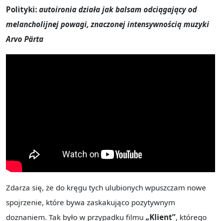
Polityki:
autoironia działa jak balsam odciągający od
melancholijnej powagi, znaczonej intensywnością muzyki
Arvo Pärta
Zdarza się, że do kręgu tych ulubionych wpuszczam nowe
spojrzenie, które bywa zaskakująco pozytywnym
doznaniem. Tak było w przypadku filmu
„Klient”
, którego