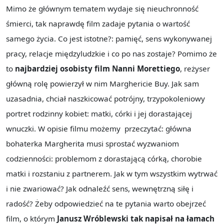
Mimo że głównym tematem wydaje się nieuchronność
śmierci, tak naprawdę film zadaje pytania o wartość
samego życia. Co jest istotne?: pamięć, sens wykonywanej
pracy, relacje międzyludzkie i co po nas zostaje? Pomimo że
to
najbardziej osobisty film Nanni Morettiego
, reżyser
główną rolę powierzył w nim Marghericie Buy. Jak sam
uzasadnia, chciał naszkicować potrójny, trzypokoleniowy
portret rodzinny kobiet: matki, córki i jej dorastającej
wnuczki. W opisie filmu możemy przeczytać: główna
bohaterka Margherita musi sprostać wyzwaniom
codzienności: problemom z dorastającą córką, chorobie
matki i rozstaniu z partnerem. Jak w tym wszystkim wytrwać
i nie zwariować? Jak odnaleźć sens, wewnętrzną siłę i
radość? Żeby odpowiedzieć na te pytania warto obejrzeć
film, o którym
Janusz Wróblewski tak napisał na łamach