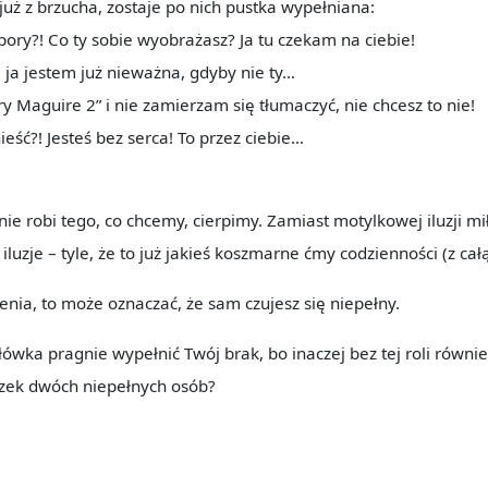
uż z brzucha, zostaje po nich pustka wypełniana:
 pory?! Co ty sobie wyobrażasz? Ja tu czekam na ciebie!
 ja jestem już nieważna, gdyby nie ty…
rry Maguire 2” i nie zamierzam się tłumaczyć, nie chcesz to nie!
ieść?! Jesteś bez serca! To przez ciebie…
nie robi tego, co chcemy, cierpimy. Zamiast motylkowej iluzji mi
iluzje – tyle, że to już jakieś koszmarne ćmy codzienności (z ca
ienia, to może oznaczać, że sam czujesz się niepełny.
łówka pragnie wypełnić Twój brak, bo inaczej bez tej roli równie
ązek dwóch niepełnych osób?