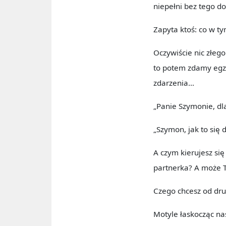
niepełni bez tego do
Zapyta ktoś: co w t
Oczywiście nic złego
to potem zdamy egza
zdarzenia…
„Panie Szymonie, dla
„Szymon, jak to się 
A czym kierujesz się
partnerka? A może Ty
Czego chcesz od dru
Motyle łaskocząc n