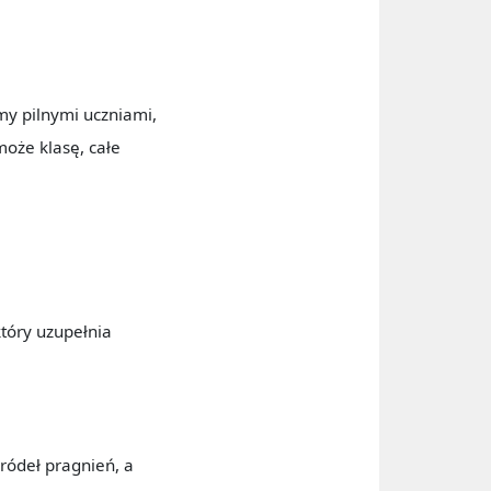
emy pilnymi uczniami,
może klasę, całe
który uzupełnia
ródeł pragnień, a