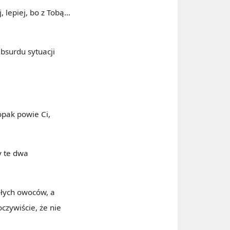
, lepiej, bo z Tobą…
absurdu sytuacji
opak powie Ci,
y te dwa
ałych owoców, a
czywiście, że nie