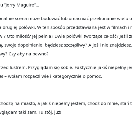
mu ”Jerry Maguire”…
alnie scena może budować lub umacniać przekonanie wielu o
 drugiej połówki. W ten sposób przedstawiana jest w filmach i n
? Oto miłość? Jej pełnia? Dwie połówki tworzące całość? Jeśli z
 swoje dopełnienie, będziesz szczęśliwy? A jeśli nie znajdziesz,
liwy? Czy aby na pewno?
rzed lustrem. Przyglądam się sobie. Faktycznie jakiś niepełny 
! – wołam rozpaczliwie i kategorycznie o pomoc.
hodzę na miasto, a jakiś niepełny jestem, chodź do mnie, stań 
yglądam taki sam. Tu stój, już!