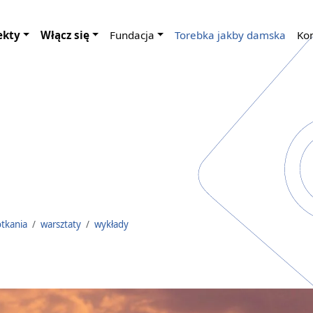
ekty
Włącz się
Fundacja
Torebka jakby damska
Ko
tkania
/
warsztaty
/
wykłady