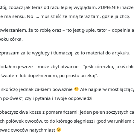
 stój, zobacz jak teraz od razu lepiej wyglądam, ZUPEŁNIE inaczej
ie ma sensu. No i… musisz iść ze mną teraz tam, gdzie ja chcę.
wierzaniem, że to robię oraz – ”to jest głupie, tato” – dopełnia 
boku córka.
praszam za te wygłupy i tłumaczę, że to materiał do artykułu.
dałem jeszcze – może zbyt otwarcie – ”jeśli córeczko, jakiś chł
 światem lub dopełnieniem, po prostu uciekaj”.
, skończę jednak całkiem poważnie
Ale najpierw most łącząc
h połówek”, czyli pytania i Twoje odpowiedzi.
 zobaczysz dwa kosze z pomarańczami: jeden pełen soczystych c
ych połówek owoców, to do którego sięgniesz? (pod warunkiem o
ować owoców natychmiast