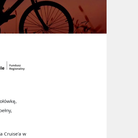
połówkę,
pełny,
a Cruise’a w