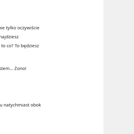
ie tylko oczywiście
najdziesz
 to co? To będziesz
jestem… Żono!
tu natychmiast obok