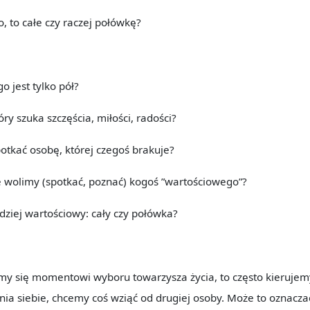
o, to całe czy raczej połówkę?
go jest tylko pół?
óry szuka szczęścia, miłości, radości?
tkać osobę, której czegoś brakuje?
 wolimy (spotkać, poznać) kogoś ”wartościowego”?
rdziej wartościowy: cały czy połówka?
zymy się momentowi wyboru towarzysza życia, to często kierujem
nia siebie, chcemy coś wziąć od drugiej osoby. Może to oznaczać