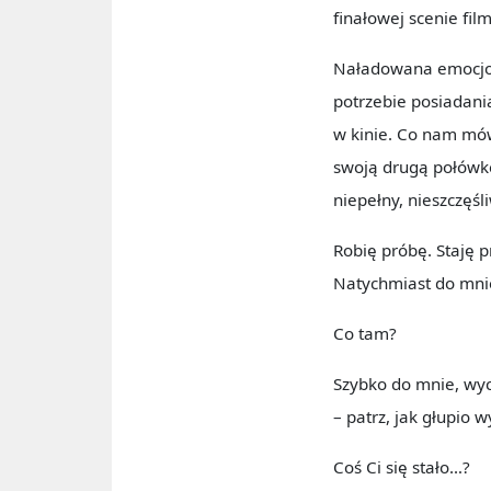
finałowej scenie fil
Naładowana emocjon
potrzebie posiadania
w kinie. Co nam mówi
swoją drugą połówkę,
niepełny, nieszczęś
Robię próbę. Staję p
Natychmiast do mnie
Co tam?
Szybko do mnie, wyc
– patrz, jak głupio w
Coś Ci się stało…?