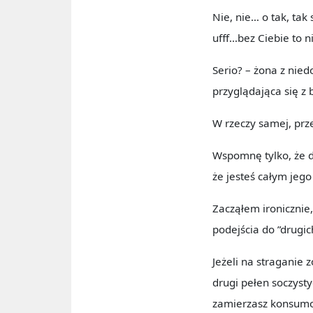
Nie, nie… o tak, tak
ufff…bez Ciebie to n
Serio? – żona z niedo
przyglądająca się z 
W rzeczy samej, prze
Wspomnę tylko, że do
że jesteś całym jego
Zacząłem ironicznie
podejścia do ”drugic
Jeżeli na straganie
drugi pełen soczyst
zamierzasz konsum