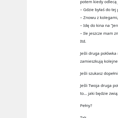
potem kiedy odlecą j
– Gdzie byłaś do tej
– Znowu z kolegami,
– Idę do kina na ”Je
– Ile jeszcze mam zn
Itd.
Jeśli druga połówka 
zamieszkują kolejne 
Jeśli szukasz dopełn
Jeśli Twoja druga po
to… jaki będzie zwi
Pełny?
Tak.