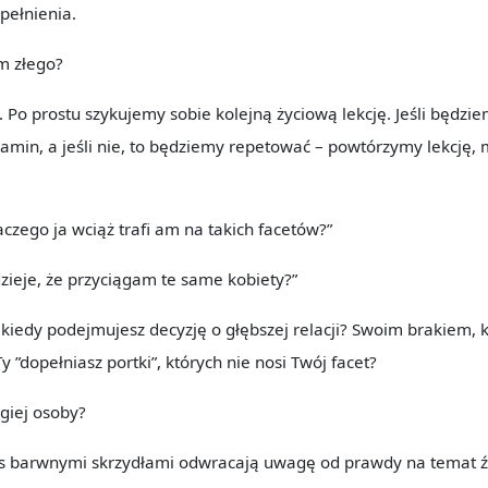
pełnienia.
ym złego?
. Po prostu szykujemy sobie kolejną życiową lekcję. Jeśli będzi
min, a jeśli nie, to będziemy repetować – powtórzymy lekcję, 
czego ja wciąż trafi am na takich facetów?”
dzieje, że przyciągam te same kobiety?”
 kiedy podejmujesz decyzję o głębszej relacji? Swoim brakiem, 
 ”dopełniasz portki”, których nie nosi Twój facet?
giej osoby?
as barwnymi skrzydłami odwracają uwagę od prawdy na temat ź