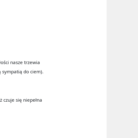
łości nasze trzewia
łą sympatią do ciem).
ż czuje się niepełna