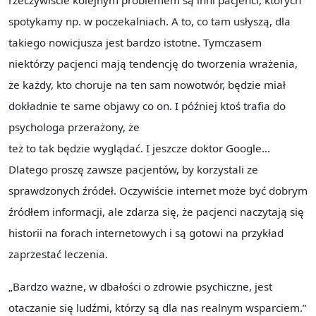
rzeczywiście kolejnym problemem są inni pacjenci, których
spotykamy np. w poczekalniach. A to, co tam usłyszą, dla
takiego nowicjusza jest bardzo istotne. Tymczasem
niektórzy pacjenci mają tendencję do tworzenia wrażenia,
że każdy, kto choruje na ten sam nowotwór, będzie miał
dokładnie te same objawy co on. I później ktoś trafia do
psychologa przerażony, że
też to tak będzie wyglądać. I jeszcze doktor Google…
Dlatego proszę zawsze pacjentów, by korzystali ze
sprawdzonych źródeł. Oczywiście internet może być dobrym
źródłem informacji, ale zdarza się, że pacjenci naczytają się
historii na forach internetowych i są gotowi na przykład
zaprzestać leczenia.
„Bardzo ważne, w dbałości o zdrowie psychiczne, jest
otaczanie się ludźmi, którzy są dla nas realnym wsparciem.”