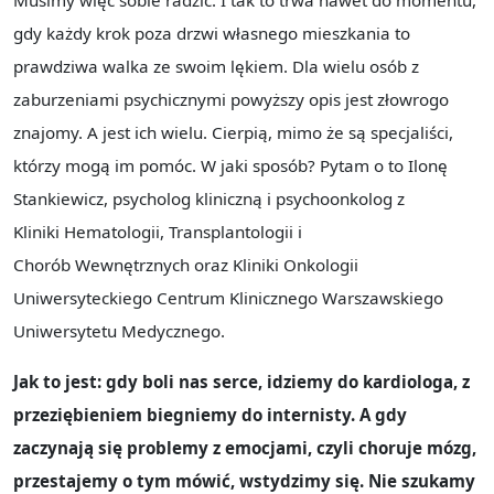
Musimy więc sobie radzić. I tak to trwa nawet do momentu,
gdy każdy krok poza drzwi własnego mieszkania to
prawdziwa walka ze swoim lękiem. Dla wielu osób z
zaburzeniami psychicznymi powyższy opis jest złowrogo
znajomy. A jest ich wielu. Cierpią, mimo że są specjaliści,
którzy mogą im pomóc. W jaki sposób? Pytam o to Ilonę
Stankiewicz, psycholog kliniczną i psychoonkolog z
Kliniki Hematologii, Transplantologii i
Chorób Wewnętrznych oraz Kliniki Onkologii
Uniwersyteckiego Centrum Klinicznego Warszawskiego
Uniwersytetu Medycznego.
Jak to jest: gdy boli nas serce, idziemy do kardiologa, z
przeziębieniem biegniemy do internisty. A gdy
zaczynają się problemy z emocjami, czyli choruje mózg,
przestajemy o tym mówić, wstydzimy się. Nie szukamy