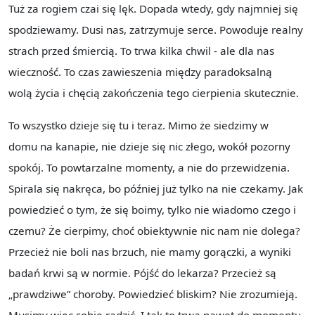
Tuż za rogiem czai się lęk. Dopada wtedy, gdy najmniej się
spodziewamy. Dusi nas, zatrzymuje serce. Powoduje realny
strach przed śmiercią. To trwa kilka chwil ‐ ale dla nas
wieczność. To czas zawieszenia między paradoksalną
wolą życia i chęcią zakończenia tego cierpienia skutecznie.
To wszystko dzieje się tu i teraz. Mimo że siedzimy w
domu na kanapie, nie dzieje się nic złego, wokół pozorny
spokój. To powtarzalne momenty, a nie do przewidzenia.
Spirala się nakręca, bo później już tylko na nie czekamy. Jak
powiedzieć o tym, że się boimy, tylko nie wiadomo czego i
czemu? Że cierpimy, choć obiektywnie nic nam nie dolega?
Przecież nie boli nas brzuch, nie mamy gorączki, a wyniki
badań krwi są w normie. Pójść do lekarza? Przecież są
„prawdziwe” choroby. Powiedzieć bliskim? Nie zrozumieją.