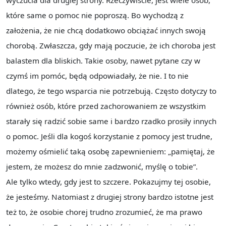
wyczucia dla drugiej strony. Rzeczywiście, jest wiele osób,
które same o pomoc nie poproszą. Bo wychodzą z
założenia, że nie chcą dodatkowo obciążać innych swoją
chorobą. Zwłaszcza, gdy mają poczucie, że ich choroba jest
balastem dla bliskich. Takie osoby, nawet pytane czy w
czymś im pomóc, będą odpowiadały, że nie. I to nie
dlatego, że tego wsparcia nie potrzebują. Często dotyczy to
również osób, które przed zachorowaniem ze wszystkim
starały się radzić sobie same i bardzo rzadko prosiły innych
o pomoc. Jeśli dla kogoś korzystanie z pomocy jest trudne,
możemy ośmielić taką osobę zapewnieniem: „pamiętaj, że
jestem, że możesz do mnie zadzwonić, myślę o tobie”.
Ale tylko wtedy, gdy jest to szczere. Pokazujmy tej osobie,
że jesteśmy. Natomiast z drugiej strony bardzo istotne jest
też to, że osobie chorej trudno zrozumieć, że ma prawo