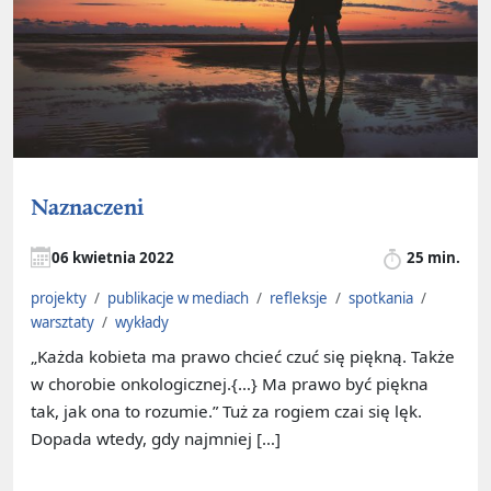
Naznaczeni
06 kwietnia 2022
25 min.
projekty
/
publikacje w mediach
/
refleksje
/
spotkania
/
warsztaty
/
wykłady
„Każda kobieta ma prawo chcieć czuć się piękną. Także
w chorobie onkologicznej.{…} Ma prawo być piękna
tak, jak ona to rozumie.” Tuż za rogiem czai się lęk.
Dopada wtedy, gdy najmniej […]