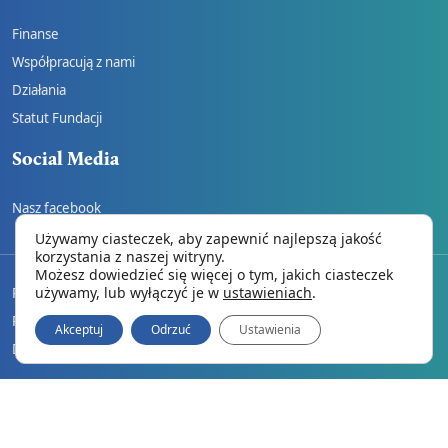
Finanse
Współpracują z nami
Działania
Statut Fundacji
Social Media
Nasz facebook
Używamy ciasteczek, aby zapewnić najlepszą jakość
korzystania z naszej witryny.
Możesz dowiedzieć się więcej o tym, jakich ciasteczek
używamy, lub wyłączyć je w
ustawieniach
.
REGULAMIN
Polityka prywatności
Akceptuj
Odrzuć
Ustawienia
Dane do wpłat
© 2026
rori.pl
• Strony WWW i reklama