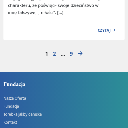
charakteru, że poświęcił swoje dzieciństwo w
imię fałszywej „miłości”. […]
CZYTAJ
Strona
Strona
Strona
1
2
…
9
Fundacja
Nasza Oferta
Fundacja
Torebka jakby damska
Kontakt