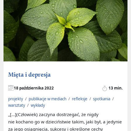
Mięta i depresja
18 października 2022
13 min.
projekty
/
publikacje w mediach
/
refleksje
/
spotkania
/
warsztaty
/
wykłady
„[…](Człowiek) zaczyna dostrzegać, że nigdy
nie kochano go w dzieciństwie takim, jaki był, a jedynie
za jego osiągnięcia, sukcesy i określone cechy