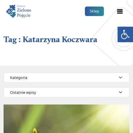
Me
Sklep
Otwórz 
Tag : Katarzyna Koczwara
Kategorie