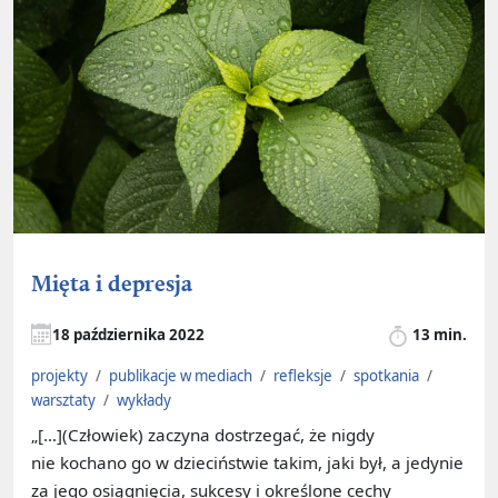
Mięta i depresja
18 października 2022
13 min.
projekty
/
publikacje w mediach
/
refleksje
/
spotkania
/
warsztaty
/
wykłady
„[…](Człowiek) zaczyna dostrzegać, że nigdy
nie kochano go w dzieciństwie takim, jaki był, a jedynie
za jego osiągnięcia, sukcesy i określone cechy