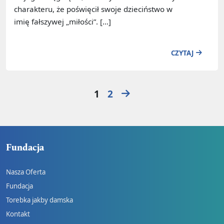
charakteru, że poświęcił swoje dzieciństwo w
imię fałszywej „miłości”. […]
CZYTAJ
Strona
Strona
1
2
Fundacja
Nasza Oferta
Fundacja
Torebka jakby damska
Kontakt