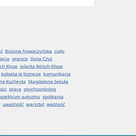
ść
Bożena Nowaczyńska
ciało
dacja
granice
Ilona Czyż
sch Klose
Jolanta Reisch-Klose
kobieta w biznesie
komunikacja
na Kuchejda
Magdalena Sekuła
ości
praca
psychoonkolog
spektrum autyzmu
spotkania
a
uważność
warsztat
ważność