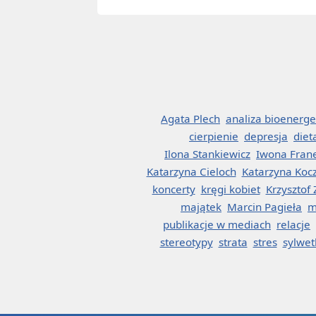
Agata Plech
analiza bioenerge
cierpienie
depresja
diet
Ilona Stankiewicz
Iwona Fran
Katarzyna Cieloch
Katarzyna Koc
koncerty
kręgi kobiet
Krzysztof
majątek
Marcin Pagieła
m
publikacje w mediach
relacje
stereotypy
strata
stres
sylwet