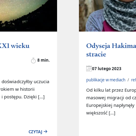
XXI wieku
Odyseja Hakima 
stracie
8 min.
07 lutego 2023
publikacje w mediach
/
re
e doświadczyłby uczucia
okiem w historii
Od kilku lat przez Euro
 i postępu. Dzięki […]
masowej migracji od cz
Europejskiej napłynęły
większość […]
CZYTAJ