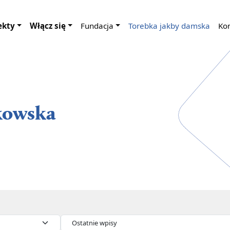
ekty
Włącz się
Fundacja
Torebka jakby damska
Ko
kowska