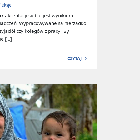
fleksje
k akceptacji siebie jest wynikiem
wiadczeń. Wypracowywane są nierzadko
zyjaciół czy kolegów z pracy” By
ie […]
CZYTAJ