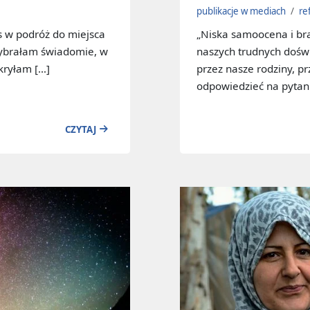
publikacje w mediach
/
re
s w podróż do miejsca
„Niska samoocena i bra
 wybrałam świadomie, w
naszych trudnych doś
kryłam […]
przez nasze rodziny, pr
odpowiedzieć na pytan
CZYTAJ