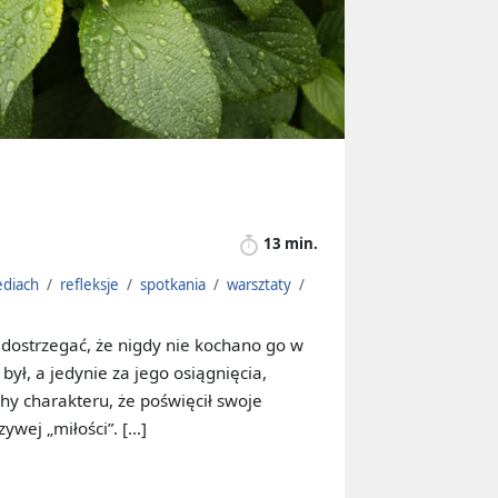
13 min.
ediach
/
refleksje
/
spotkania
/
warsztaty
/
 dostrzegać, że nigdy nie kochano go w
 był, a jedynie za jego osiągnięcia,
chy charakteru, że poświęcił swoje
zywej „miłości”. […]