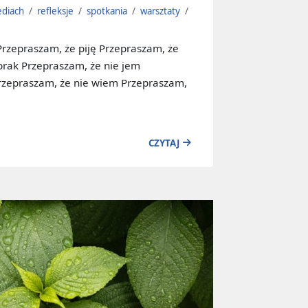
ediach
/
refleksje
/
spotkania
/
warsztaty
/
Przepraszam, że piję Przepraszam, że
 brak Przepraszam, że nie jem
rzepraszam, że nie wiem Przepraszam,
CZYTAJ