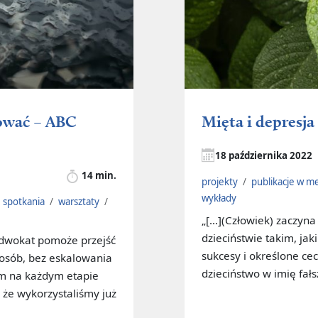
dować – ABC
Mięta i depresja
18 października 2022
14 min.
projekty
/
publikacje w m
wykłady
spotkania
/
warsztaty
/
„[…](Człowiek) zaczyna
dzieciństwie takim, jaki
adwokat pomoże przejść
sukcesy i określone ce
posób, bez eskalowania
dzieciństwo w imię fałs
em na każdym etapie
że wykorzystaliśmy już