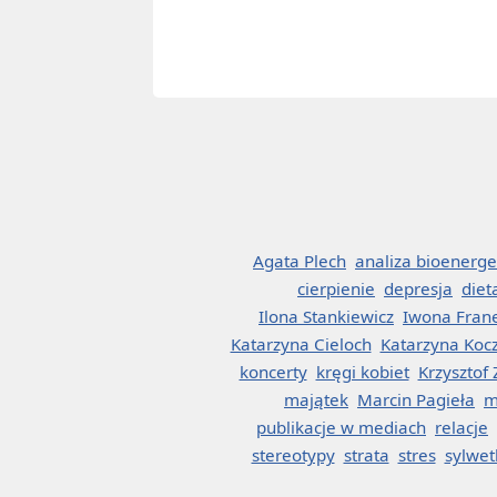
Agata Plech
analiza bioenerge
cierpienie
depresja
diet
Ilona Stankiewicz
Iwona Fran
Katarzyna Cieloch
Katarzyna Koc
koncerty
kręgi kobiet
Krzysztof
majątek
Marcin Pagieła
m
publikacje w mediach
relacje
stereotypy
strata
stres
sylwet