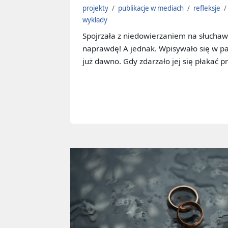
projekty
/
publikacje w mediach
/
refleksje
/
wykłady
Spojrzała z niedowierzaniem na słuchawk
naprawdę! A jednak. Wpisywało się w pat
już dawno. Gdy zdarzało jej się płakać 