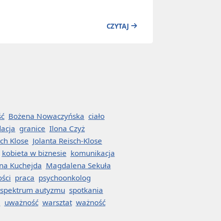
CZYTAJ
ść
Bożena Nowaczyńska
ciało
dacja
granice
Ilona Czyż
sch Klose
Jolanta Reisch-Klose
kobieta w biznesie
komunikacja
na Kuchejda
Magdalena Sekuła
ości
praca
psychoonkolog
spektrum autyzmu
spotkania
a
uważność
warsztat
ważność