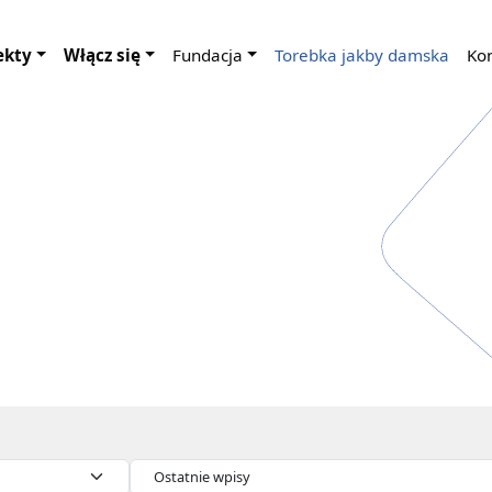
ekty
Włącz się
Fundacja
Torebka jakby damska
Ko