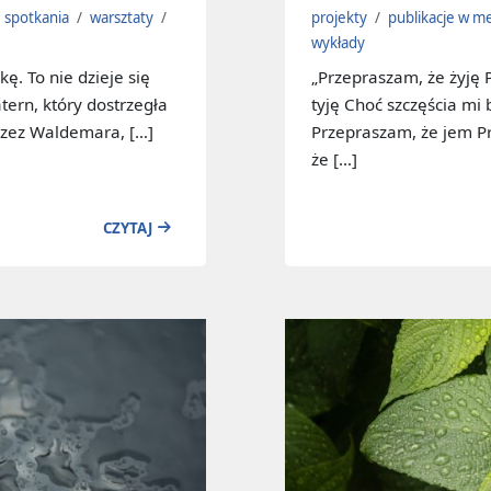
spotkania
/
warsztaty
/
projekty
/
publikacje w m
wykłady
ę. To nie dzieje się
„Przepraszam, że żyję 
ern, który dostrzegła
tyję Choć szczęścia mi
przez Waldemara, […]
Przepraszam, że jem P
że […]
CZYTAJ